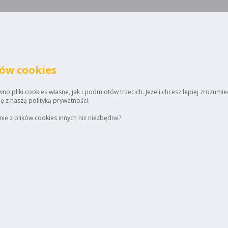
ków cookies
o pliki cookies własne, jak i podmiotów trzecich. Jeżeli chcesz lepiej zrozumie
ię z naszą polityką prywatności.
ie z plików cookies innych niż niezbędne?
Home
Regulamin
Up
ienta: