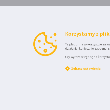
Korzystamy z pli
Ta platforma wykorzystuje zarówn
działanie, koniecznie zapoznaj s
Czy wyrażasz zgodę na korzystan
Zobacz ustawienia
STOWARZYSZENIE
ELEKTROMOBILNA
Kontakt:
POLSKA
ul. Adama Mickiewicza 29
Biuro Obsługi Kl
40-085 Katowice
bok@i-seep.pl