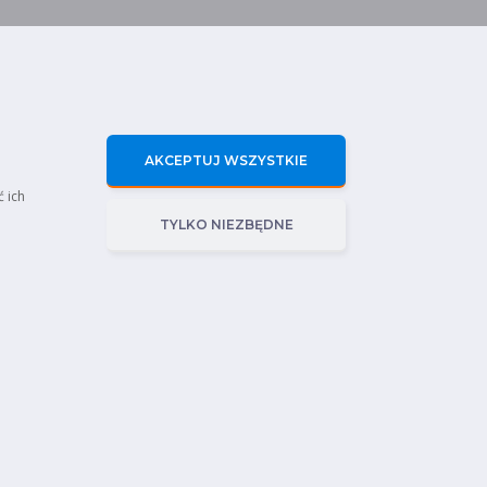
AKCEPTUJ WSZYSTKIE
ć ich
TYLKO NIEZBĘDNE
rawnienia Sep
Polityka prywatności
Certyfikaty