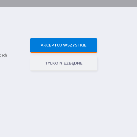
AKCEPTUJ WSZYSTKIE
ć ich
TYLKO NIEZBĘDNE
rawnienia Sep
Polityka prywatności
Certyfikaty