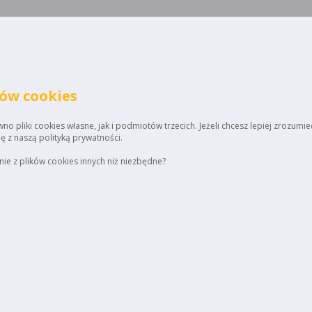
ków cookies
o pliki cookies własne, jak i podmiotów trzecich. Jeżeli chcesz lepiej zrozumie
ię z naszą polityką prywatności.
ie z plików cookies innych niż niezbędne?
Home
Regulamin
Up
ienta: