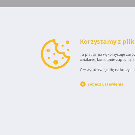
Korzystamy z pli
Ta platforma wykorzystuje zarówn
działanie, koniecznie zapoznaj s
Czy wyrażasz zgodę na korzystan
Zobacz ustawienia
STOWARZYSZENIE
ELEKTROMOBILNA
Kontakt:
POLSKA
ul. Adama Mickiewicza 29
Biuro Obsługi Kl
40-085 Katowice
bok@i-seep.pl