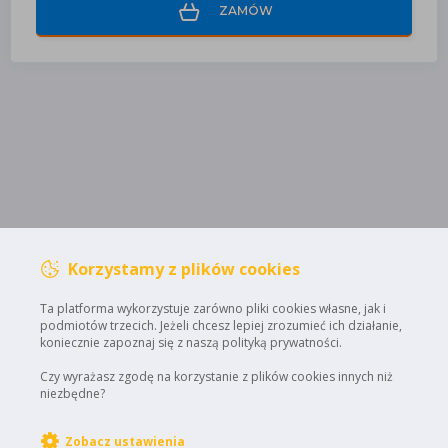
ZAMÓW
Korzystamy z plików cookies
Ta platforma wykorzystuje zarówno pliki cookies własne, jak i
podmiotów trzecich. Jeżeli chcesz lepiej zrozumieć ich działanie,
koniecznie zapoznaj się z naszą polityką prywatności.
Czy wyrażasz zgodę na korzystanie z plików cookies innych niż
niezbędne?
Zobacz ustawienia