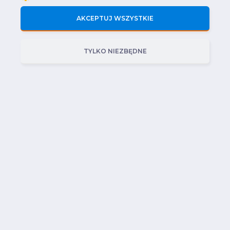
AKCEPTUJ WSZYSTKIE
Home
Regulamin
Uprawnienia Sep
TYLKO NIEZBĘDNE
Polityka prywatności
Certyfikaty
STOWARZYSZENIE
ELEKTROMOBILNA
Kontakt:
POLSKA
ul. Adama Mickiewicza 29
Biuro Obsługi Klienta:
40-085 Katowice
bok@i-seep.pl
NIP 6343037023
Telefon: +48 32 700 33 00
KRS 0001095551
Infolinia: 799 355 533
REGON528148662
Kapitał zakładowy: nie
dotyczy