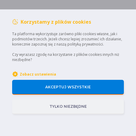
Korzystamy z plików cookies
Ta platforma wykorzystuje zarówno pliki cookies własne, jak i
podmiotów trzecich. Jeżeli chcesz lepiej zrozumieć ich działanie,
koniecznie zapoznaj się z naszą polityką prywatności.
Czy wyrażasz zgodę na korzystanie z plików cookies innych niż
niezbędne?
Zobacz ustawienia
AKCEPTUJ WSZYSTKIE
Home
Regulamin
Uprawnienia Sep
TYLKO NIEZBĘDNE
Polityka prywatności
Certyfikaty
STOWARZYSZENIE
ELEKTROMOBILNA
Kontakt: