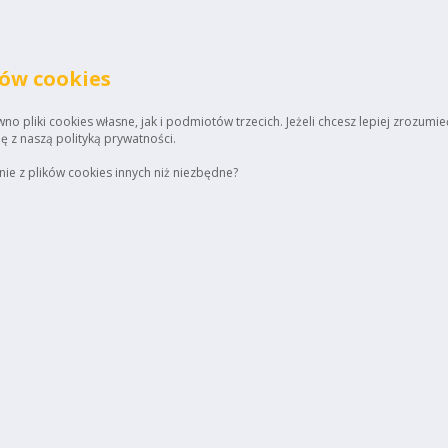
ków cookies
o pliki cookies własne, jak i podmiotów trzecich. Jeżeli chcesz lepiej zrozumie
ię z naszą polityką prywatności.
ie z plików cookies innych niż niezbędne?
Home
Regulamin
Up
ienta:
2 700 33 00
55 533