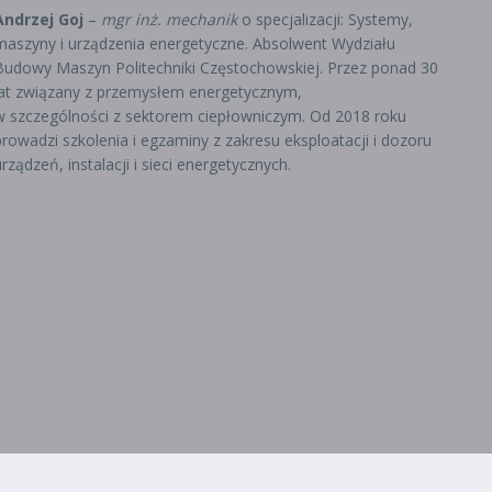
Andrzej Goj
–
mgr inż. mechanik
o specjalizacji: Systemy,
maszyny i urządzenia energetyczne. Absolwent Wydziału
Budowy Maszyn Politechniki Częstochowskiej. Przez ponad 30
lat związany z przemysłem energetycznym,
w szczególności z sektorem ciepłowniczym. Od 2018 roku
prowadzi szkolenia i egzaminy z zakresu eksploatacji i dozoru
urządzeń, instalacji i sieci energetycznych.