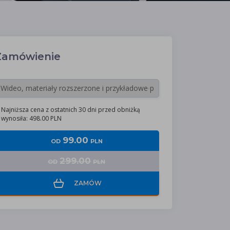
Zamówienie
Najniższa cena z ostatnich 30 dni przed obniżką
wynosiła: 498.00 PLN
99.00
OD
PLN
299.00
OD
PLN
ZAMÓW