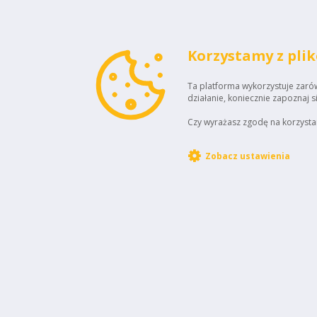
Korzystamy z pli
Ta platforma wykorzystuje zarówn
działanie, koniecznie zapoznaj s
Czy wyrażasz zgodę na korzystan
Zobacz ustawienia
STOWARZYSZENIE
ELEKTROMOBILNA
Kontakt:
POLSKA
ul. Adama Mickiewicza 29
Biuro Obsługi Kl
40-085 Katowice
bok@i-seep.pl
NIP 6343037023
Telefon: +48 3
KRS 0001095551
Infolinia: 799 3
REGON528148662