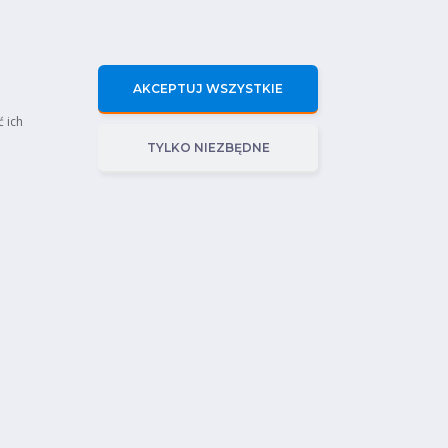
AKCEPTUJ WSZYSTKIE
ć ich
TYLKO NIEZBĘDNE
rawnienia Sep
Polityka prywatności
Certyfikaty