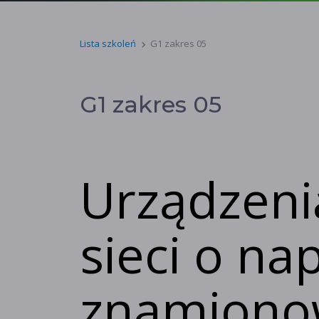
Lista szkoleń
G1 zakres 05
G1 zakres 05
Urządzenia
sieci o na
znamiono