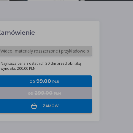
Zamówienie
Najniższa cena z ostatnich 30 dni przed obniżką
wynosiła: 200.00 PLN
99.00
OD
PLN
299.00
OD
PLN
ZAMÓW