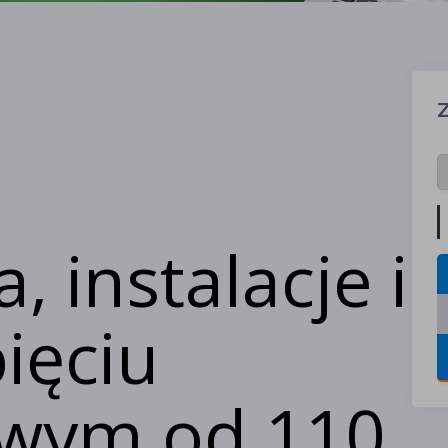
, instalacje i
pięciu
wym od 110