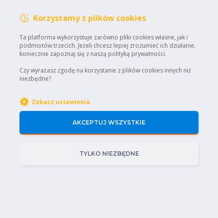
Korzystamy z plików cookies
Ta platforma wykorzystuje zarówno pliki cookies własne, jak i
podmiotów trzecich. Jeżeli chcesz lepiej zrozumieć ich działanie,
koniecznie zapoznaj się z naszą polityką prywatności.
Czy wyrażasz zgodę na korzystanie z plików cookies innych niż
niezbędne?
Zobacz ustawienia
AKCEPTUJ WSZYSTKIE
Home
Regulamin
Uprawnienia Sep
TYLKO NIEZBĘDNE
Polityka prywatności
Certyfikaty
STOWARZYSZENIE
ELEKTROMOBILNA
Kontakt:
POLSKA